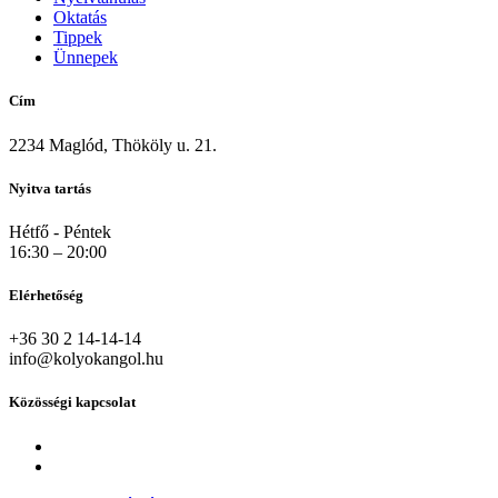
Oktatás
Tippek
Ünnepek
Cím
2234 Maglód, Thököly u. 21.
Nyitva tartás
Hétfő - Péntek
16:30 – 20:00
Elérhetőség
+36 30 2 14-14-14
info@kolyokangol.hu
Közösségi kapcsolat