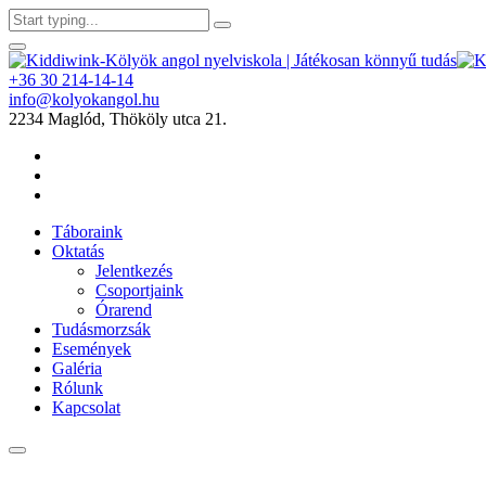
+36 30 214-14-14
info@kolyokangol.hu
2234 Maglód, Thököly utca 21.
Táboraink
Oktatás
Jelentkezés
Csoportjaink
Órarend
Tudásmorzsák
Események
Galéria
Rólunk
Kapcsolat