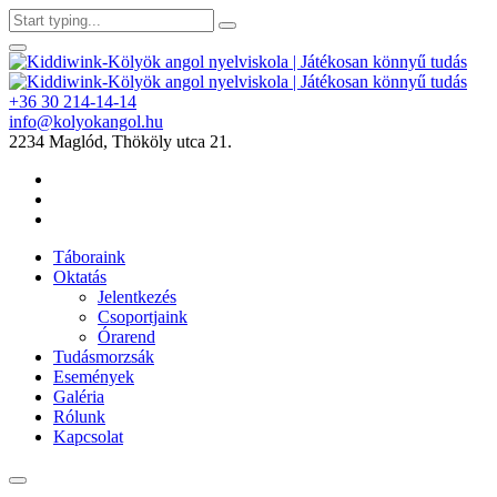
+36 30 214-14-14
info@kolyokangol.hu
2234 Maglód, Thököly utca 21.
Táboraink
Oktatás
Jelentkezés
Csoportjaink
Órarend
Tudásmorzsák
Események
Galéria
Rólunk
Kapcsolat