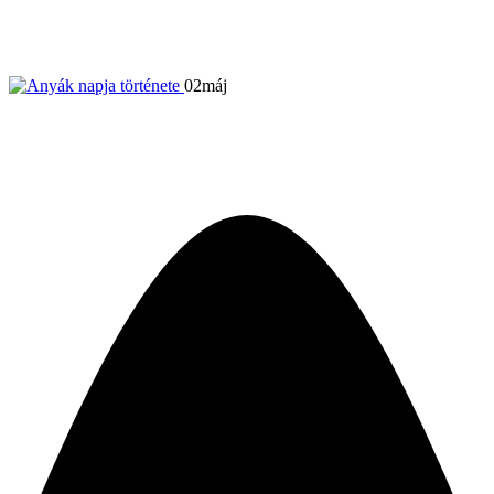
Mária tisztelet
02
máj