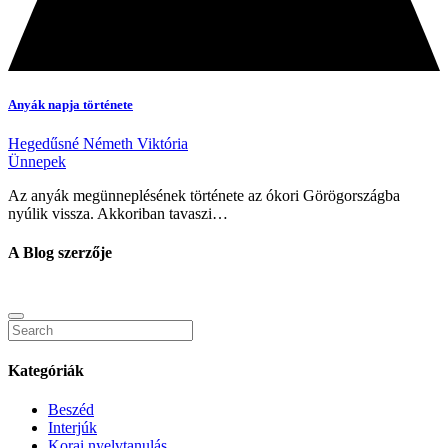
Anyák napja története
Hegedűsné Németh Viktória
Ünnepek
Az anyák megünneplésének története az ókori Görögországba
nyúlik vissza. Akkoriban tavaszi…
A Blog szerzője
Kategóriák
Beszéd
Interjúk
Korai nyelvtanulás