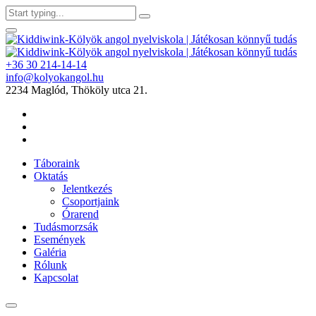
+36 30 214-14-14
info@kolyokangol.hu
2234 Maglód, Thököly utca 21.
Táboraink
Oktatás
Jelentkezés
Csoportjaink
Órarend
Tudásmorzsák
Események
Galéria
Rólunk
Kapcsolat