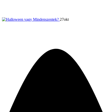
Samhain
27
okt