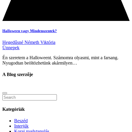
Halloween vagy Mindenszentek?
Hegedűsné Németh Viktória
Ünnepek
Én szeretem a Halloweent. Számomra olyasmi, mint a farsang.
Nyugodtan beöltözhetünk akármilyen…
A Blog szerzője
Kategóriák
Beszéd
Interjúk
Korai nyelvtanulás