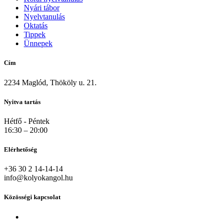
Nyári tábor
Nyelvtanulás
Oktatás
Tippek
Ünnepek
Cím
2234 Maglód, Thököly u. 21.
Nyitva tartás
Hétfő - Péntek
16:30 – 20:00
Elérhetőség
+36 30 2 14-14-14
info@kolyokangol.hu
Közösségi kapcsolat