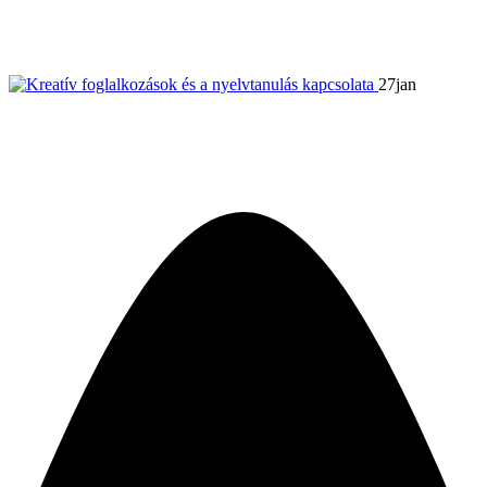
türelem
27
jan