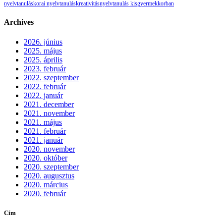
nyelvtanulás
korai nyelvtanulás
kreativitás
nyelvtanulás kisgyermekkorban
Archives
2026. június
2025. május
2025. április
2023. február
2022. szeptember
2022. február
2022. január
2021. december
2021. november
2021. május
2021. február
2021. január
2020. november
2020. október
2020. szeptember
2020. augusztus
2020. március
2020. február
Cím