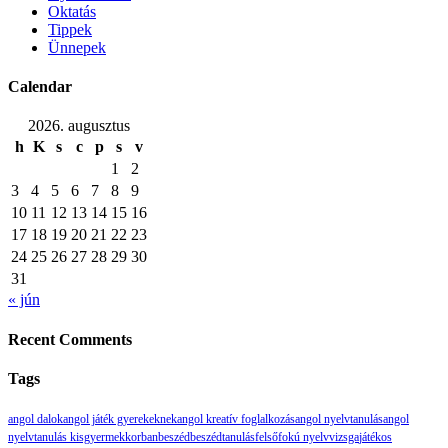
Oktatás
Tippek
Ünnepek
Calendar
2026. augusztus
h
K
s
c
p
s
v
1
2
3
4
5
6
7
8
9
10
11
12
13
14
15
16
17
18
19
20
21
22
23
24
25
26
27
28
29
30
31
« jún
Recent Comments
Tags
angol dalok
angol játék gyerekeknek
angol kreatív foglalkozás
angol nyelvtanulás
angol
nyelvtanulás kisgyermekkorban
beszéd
beszédtanulás
felsőfokú nyelvvizsga
játékos