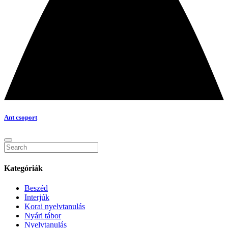
Ant csoport
Kategóriák
Beszéd
Interjúk
Korai nyelvtanulás
Nyári tábor
Nyelvtanulás