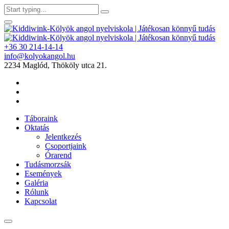
+36 30 214-14-14
info@kolyokangol.hu
2234 Maglód, Thököly utca 21.
Táboraink
Oktatás
Jelentkezés
Csoportjaink
Órarend
Tudásmorzsák
Események
Galéria
Rólunk
Kapcsolat