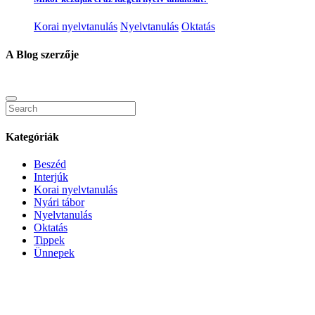
Korai nyelvtanulás
Nyelvtanulás
Oktatás
A Blog szerzője
Kategóriák
Beszéd
Interjúk
Korai nyelvtanulás
Nyári tábor
Nyelvtanulás
Oktatás
Tippek
Ünnepek