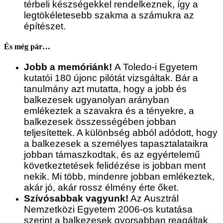
térbeli készségekkel rendelkeznek, így a
legtökéletesebb szakma a számukra az
építészet.
És még pár…
Jobb a memóriánk!
A Toledo-i Egyetem
kutatói 180 újonc pilótát vizsgáltak. Bár a
tanulmány azt mutatta, hogy a jobb és
balkezesek ugyanolyan arányban
emlékeztek a szavakra és a tényekre, a
balkezesek összességében jobban
teljesítettek. A különbség abból adódott, hogy
a balkezesek a személyes tapasztalataikra
jobban támaszkodtak, és az egyértelemű
következtetések felidézése is jobban ment
nekik. Mi több, mindenre jobban emlékeztek,
akár jó, akár rossz élmény érte őket.
Szívósabbak vagyunk!
Az Ausztrál
Nemzetközi Egyetem 2006-os kutatása
szerint a balkezesek gyorsabban reagáltak