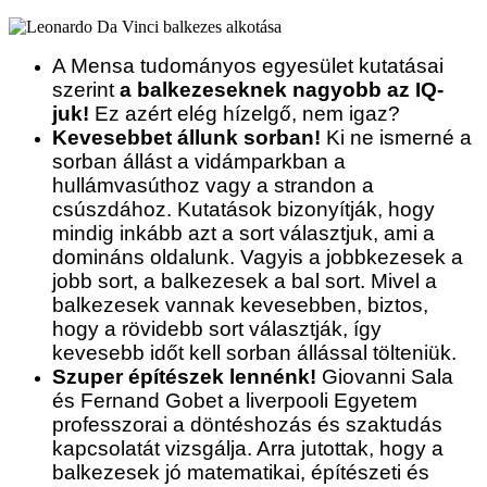
A Mensa tudományos egyesület kutatásai
szerint
a balkezeseknek nagyobb az IQ-
juk!
Ez azért elég hízelgő, nem igaz?
Kevesebbet állunk sorban!
Ki ne ismerné a
sorban állást a vidámparkban a
hullámvasúthoz vagy a strandon a
csúszdához. Kutatások bizonyítják, hogy
mindig inkább azt a sort választjuk, ami a
domináns oldalunk. Vagyis a jobbkezesek a
jobb sort, a balkezesek a bal sort. Mivel a
balkezesek vannak kevesebben, biztos,
hogy a rövidebb sort választják, így
kevesebb időt kell sorban állással tölteniük.
Szuper építészek lennénk!
Giovanni Sala
és Fernand Gobet a liverpooli Egyetem
professzorai a döntéshozás és szaktudás
kapcsolatát vizsgálja. Arra jutottak, hogy a
balkezesek jó matematikai, építészeti és