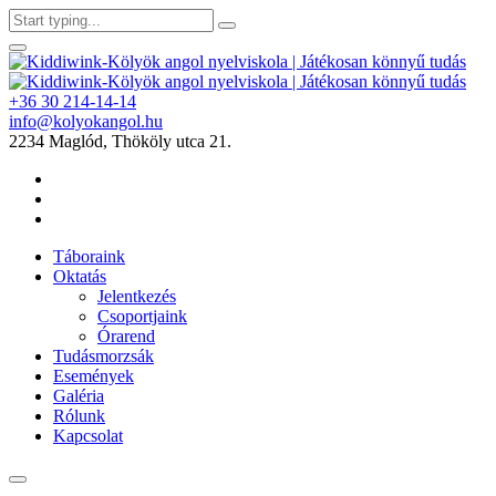
+36 30 214-14-14
info@kolyokangol.hu
2234 Maglód, Thököly utca 21.
Táboraink
Oktatás
Jelentkezés
Csoportjaink
Órarend
Tudásmorzsák
Események
Galéria
Rólunk
Kapcsolat