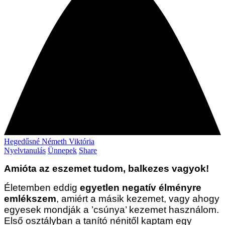
Hegedűsné Németh Viktória
Nyelvtanulás
Ünnepek
Share
Amióta az eszemet tudom, balkezes vagyok!
Életemben eddig
egyetlen negatív élményre
emlékszem
, amiért a másik kezemet, vagy ahogy
egyesek mondják a ’csúnya’ kezemet használom.
Első osztályban a tanító nénitől kaptam egy