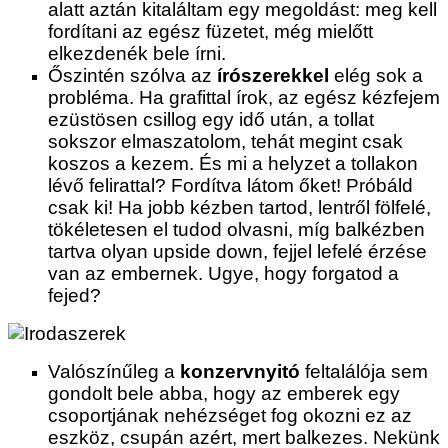
alatt aztán kitaláltam egy megoldást: meg kell
fordítani az egész füzetet, még mielőtt
elkezdenék bele írni.
Őszintén szólva az
írószerekkel
elég sok a
probléma. Ha grafittal írok, az egész kézfejem
ezüstösen csillog egy idő után, a tollat
sokszor elmaszatolom, tehát megint csak
koszos a kezem. És mi a helyzet a tollakon
lévő felirattal? Fordítva látom őket! Próbáld
csak ki! Ha jobb kézben tartod, lentről fölfelé,
tökéletesen el tudod olvasni, míg balkézben
tartva olyan upside down, fejjel lefelé érzése
van az embernek. Ugye, hogy forgatod a
fejed?
Valószínűleg a
konzervnyitó
feltalálója sem
gondolt bele abba, hogy az emberek egy
csoportjának nehézséget fog okozni ez az
eszköz, csupán azért, mert balkezes. Nekünk