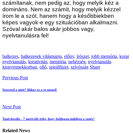
számítanak, nem pedig az, hogy melyik kéz a
domináns. Nem az számít, hogy melyik kézzel
írom le a szót, hanem hogy a későbbiekben
képes vagyok-e egy szituációban alkalmazni.
Szóval akár balos akár jobbos vagy,
nyelvtanulásra fel!
balkezes
,
balkezesek világnapja
,
előny
,
írószer
,
jobb memória
,
korai
nyelvtanulás
,
kreativitás
,
memória
,
nehézség
,
nyelvtanulás
kisgyermekkorban
,
olló
,
spirálfüzet
,
szívósság
Share
Previous Post
Szereted a sütit? Akkor ez a te napod!
Next Post
Tanévkezdés - 7 motiváló ötlet, hogy boldogan induljon a tanév!
Related News