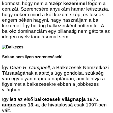
körmöst, hogy nem a
’szép’ kezemmel
fogom a
ceruzát. Szerencsére anyukám hamar letisztázta,
hogy nekem mind a két kezem szép, és tessék
engem békén hagyni, hagy használjam a bal
kezemet. Így boldog balkezesként nőttem fel. A
balkéz dominanciám egy pillanatig nem gátolta az
idegen nyelv tanulásomat sem.
Sokan nem ilyen szerencsések!
Így
Dean R. Campbell
, a Balkezesek Nemzetközi
Társaságának alapítója úgy gondolta, szükség
van egy olyan napra a naptárban, ami felhívja a
figyelmet a balkezesekre ebben a jobbkezes
világban.
Így lett az első
balkezesek világnapja
1976.
augusztus 13.-a
, de hivatalossá csak 1997-ben
vált.