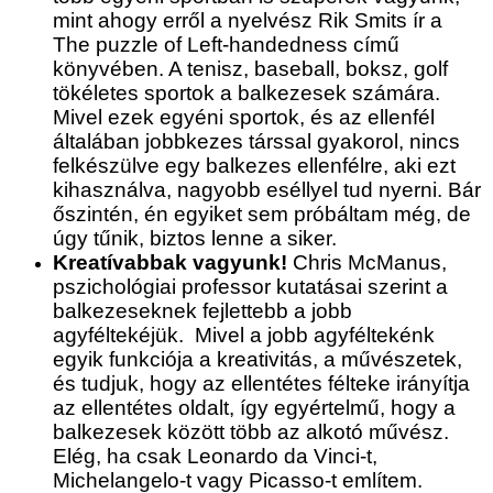
mint ahogy erről a nyelvész Rik Smits ír a
The puzzle of Left-handedness című
könyvében. A tenisz, baseball, boksz, golf
tökéletes sportok a balkezesek számára.
Mivel ezek egyéni sportok, és az ellenfél
általában jobbkezes társsal gyakorol, nincs
felkészülve egy balkezes ellenfélre, aki ezt
kihasználva, nagyobb eséllyel tud nyerni. Bár
őszintén, én egyiket sem próbáltam még, de
úgy tűnik, biztos lenne a siker.
Kreatívabbak vagyunk!
Chris McManus,
pszichológiai professor kutatásai szerint a
balkezeseknek fejlettebb a jobb
agyféltekéjük. Mivel a jobb agyféltekénk
egyik funkciója a kreativitás, a művészetek,
és tudjuk, hogy az ellentétes félteke irányítja
az ellentétes oldalt, így egyértelmű, hogy a
balkezesek között több az alkotó művész.
Elég, ha csak Leonardo da Vinci-t,
Michelangelo-t vagy Picasso-t említem.