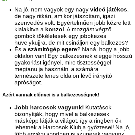
Na jó, nem vagyok egy nagy
videó játékos
,
de nagy ritkán, amikor játszottam, igazi
szenvedés volt. Egyértelműen jobb kézre lett
kialakítva a
konzol
. A mozgást végző
gombok tökéletesek egy jobbkezes
hüvelykujjra, de mit csináljon egy balkezes?
És a
számítógép egere
? Naná, hogy a jobb
oldalon van! Egy balkezesnek eléggé hosszú
gyakorlást igényel, mire tisztességgel
megtanulja használni a számára
természetellenes oldalon lévő irányító
apróságot.
Azért vannak előnyei is a balkezességnek!
Jobb harcosok vagyunk!
Kutatások
bizonyítják, hogy mivel a balkezesek
másképp látják a világot, így a ringben ők
lehetnek a Harcosok Klubja győztesei! Na jó,
több egyéni sportban is szuperek vagyunk,