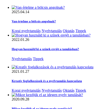
2025.04.14
Van értelme a bölcsis angolnak?
Korai nyelvtanulás
Nyelvtanulás
Oktatás
Tippek
2022.01.26
Hogyan használd ki a színek erejét a tanulásban?
Nyelvtanulás
Tippek
2021.01.27
Kreatív foglalkozások és a nyelvtanulás kapcsolata
Korai nyelvtanulás
Nyelvtanulás
Oktatás
Tippek
2020.09.28
Mikor kezdjük el az idegen nyelv tanulását?