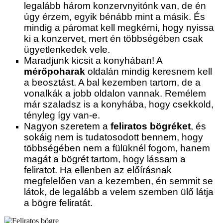
legalább három konzervnyitónk van, de én
úgy érzem, egyik bénább mint a másik. És
mindig a páromat kell megkérni, hogy nyissa
ki a konzervet, mert én többségében csak
ügyetlenkedek vele.
Maradjunk kicsit a konyhában! A
mérőpoharak
oldalán mindig keresnem kell
a beosztást. A bal kezemben tartom, de a
vonalkák a jobb oldalon vannak. Remélem
már szaladsz is a konyhába, hogy csekkold,
tényleg így van-e.
Nagyon szeretem a
feliratos bögréket
, és
sokáig nem is tudatosodott bennem, hogy
többségében nem a fülüknél fogom, hanem
magát a bögrét tartom, hogy lássam a
feliratot. Ha ellenben az előírásnak
megfelelően van a kezemben, én semmit se
látok, de legalább a velem szemben ülő látja
a bögre feliratát.